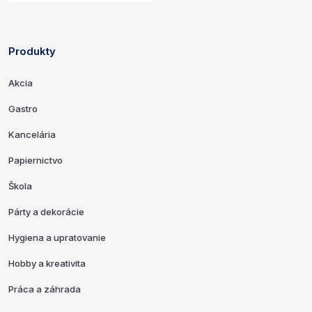
Produkty
Odkazy a kontaktné informácie
Akcia
Gastro
Kancelária
Papiernictvo
Škola
Párty a dekorácie
Hygiena a upratovanie
Hobby a kreativita
Práca a záhrada