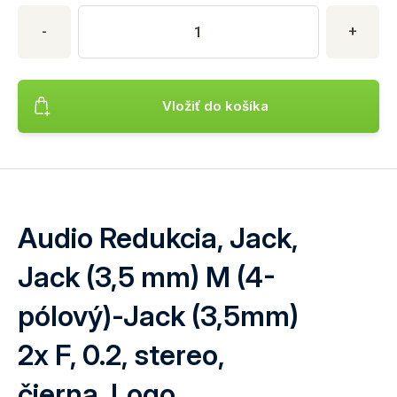
Nákup produktu
Množstvo produktu
Zadajte požadované množstvo produktu. Minimálne množstvo je
-
+
Vložiť do košíka
Pridá produkt Audio Redukcia, Jack, Jack (3,5 mm) M (4-pólo
Audio Redukcia, Jack,
Jack (3,5 mm) M (4-
pólový)-Jack (3,5mm)
2x F, 0.2, stereo,
čierna, Logo