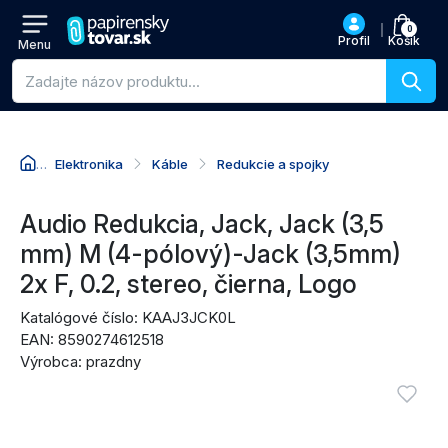
0
Profil
Košík
Menu
Vyhľadávanie produktov
Elektronika
Káble
Redukcie a spojky
Prejsť na názov produktu
Prejsť na cenu
Prejsť na nákupné akcie
Prejsť na recenzie
Audio Redukcia, Jack, Jack (3,5
mm) M (4-pólový)-Jack (3,5mm)
2x F, 0.2, stereo, čierna, Logo
Katalógové číslo: KAAJ3JCK0L
EAN: 8590274612518
Výrobca: prazdny
Obrázky produktu
Vyžadu