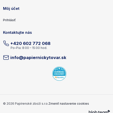
Môj účet
Prihlásiť
Kontaktujte nás
+420 602 772 068
Po–Pia: 8:00 – 15:00 hod.
info@papiernickytovar.sk
Copyright a vývojár
© 2026 Papírenské zboží s.r.o.
Zmeniť nastavenie cookies