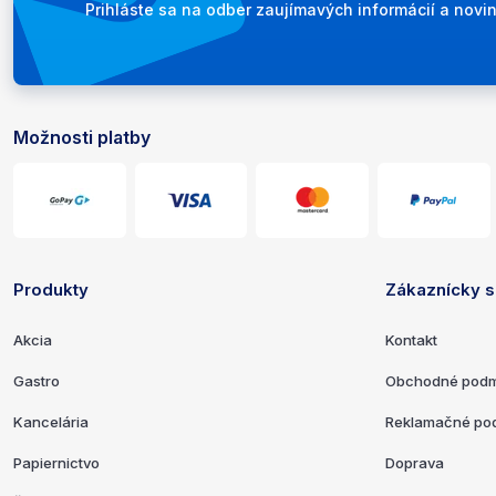
Newsletter
Prihláste sa na odber zaujímavých informácií a novin
Možnosti platby
Platobné a doručovacie možno
Produkty
Zákaznícky s
Odkazy a kontaktné informáci
Akcia
Kontakt
Gastro
Obchodné podm
Kancelária
Reklamačné po
Papiernictvo
Doprava