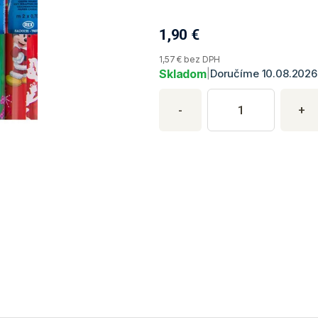
1,90
€
Aktuálna cena produktu
1,57 € bez DPH
Skladom
|
Doručíme 10.08.2026
Nákup produkt
Množstvo produktu
Zadajte požadované množstvo pro
-
+