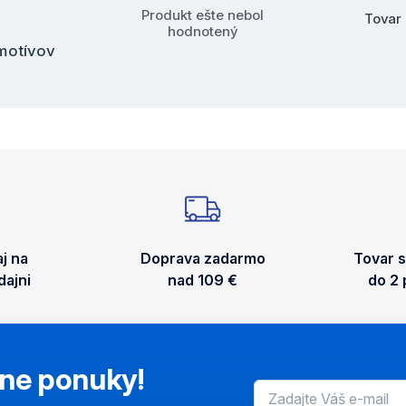
Produkt ešte nebol
Tovar 
hodnotený
 motívov
aj na
Doprava zadarmo
Tovar 
ajni
nad 109 €
do 2
lne ponuky!