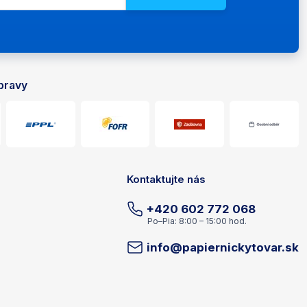
E-mailová adresa pre newsletter
Zadajte svoju e-mailovú adresu pre odber noviniek a
pravy
Kontaktujte nás
+420 602 772 068
Po–Pia: 8:00 – 15:00 hod.
info@papiernickytovar.sk