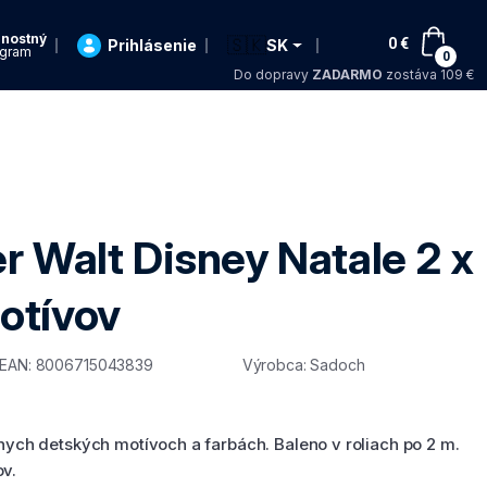
rnostný
🇸🇰
0
€
Prihlásenie
SK
ogram
0
Do dopravy
ZADARMO
zostáva 109 €
duktu
er Walt Disney Natale 2 x
otívov
EAN: 8006715043839
Výrobca: Sadoch
vnych detských motívoch a farbách. Baleno v roliach po 2 m.
ov.