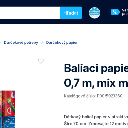
egórie pre vyhľadávanie v našom eshope
Ve
Hľadať
pr
Darčekové potreby
Darčekový papier
Hodnotenie pro
Baliaci papi
Vyžaduje prihlásenie
0,7 m, mix m
Katalógové číslo: 1100/5923360
Dárkový balicí papier v atraktí
Šíre 70 cm. Zmiešajte 12 motív