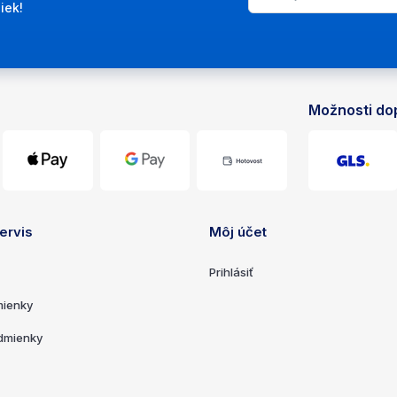
iek!
Možnosti do
sti
ervis
Môj účet
e
Prihlásiť
ienky
dmienky