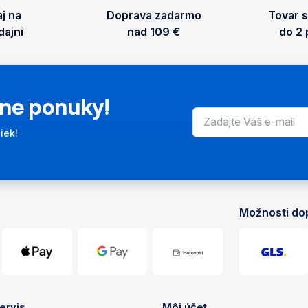
aj na
Doprava zadarmo
Tovar 
ajni
nad 109 €
do 2
lne ponuky!
iek!
Možnosti do
sti
ervis
Môj účet