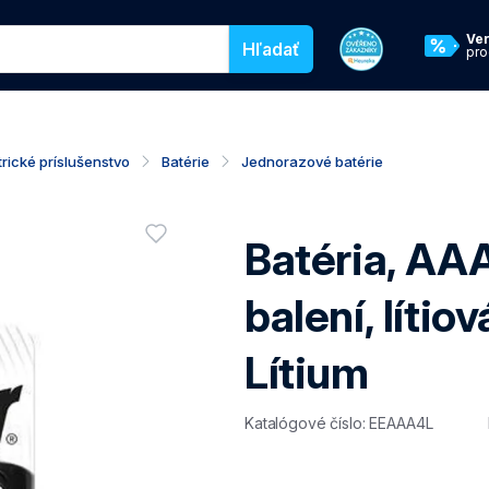
egórie pre vyhľadávanie v našom eshope
Ve
Hľadať
pr
trické príslušenstvo
Batérie
Jednorazové batérie
Hodnotenie pro
Batéria, AAA
Vyžaduje prihlásenie
balení, líti
Lítium
Katalógové číslo: EEAAA4L