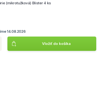
rie (mikrotužková) Blister 4 ks
íme 14.08.2026
u
duktu. Minimálne množstvo je 1. Použite šípky alebo tlačidlá p
Vložiť do košíka
Pridá produkt Batéria, AAA (mikrotužková), 4 ks v balení, l