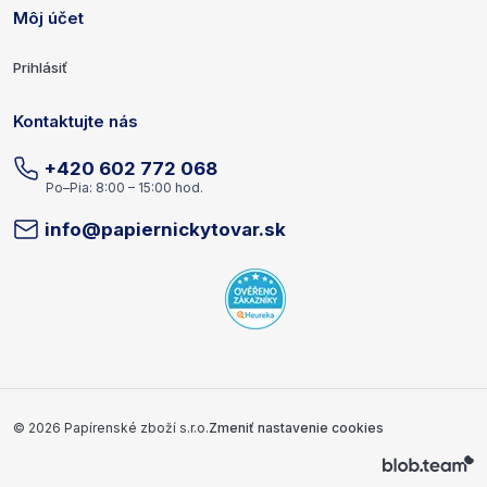
Môj účet
Prihlásiť
Kontaktujte nás
+420 602 772 068
Po–Pia: 8:00 – 15:00 hod.
info@papiernickytovar.sk
Copyright a vývojár
© 2026 Papírenské zboží s.r.o.
Zmeniť nastavenie cookies