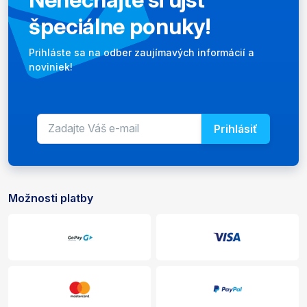
špeciálne ponuky!
Newsletter
Prihláste sa na odber zaujímavých informácií a
noviniek!
Prihlásiť
E-mailová adresa pre newsletter
Zadajte svoju e-mailovú adresu 
Možnosti platby
Platobné a doručovacie možnosti