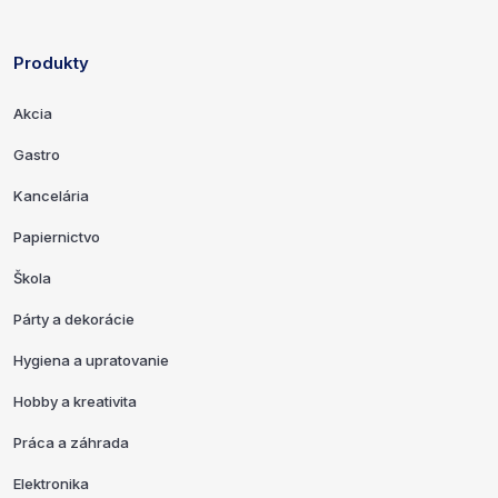
Produkty
Odkazy a kontaktné informácie
Akcia
Gastro
Kancelária
Papiernictvo
Škola
Párty a dekorácie
Hygiena a upratovanie
Hobby a kreativita
Práca a záhrada
Elektronika