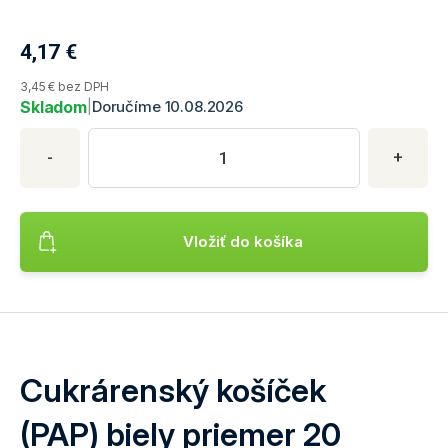
4,17
€
Aktuálna cena produktu
3,45 € bez DPH
Skladom
|
Doručíme 10.08.2026
Nákup produktu
Množstvo produktu
Zadajte požadované množstvo produktu. Minimálne množstvo je
-
+
Vložiť do košíka
Pridá produkt Cukrárenský košíček (PAP) biely priemer 20 x
Cukrárenský košíček
(PAP) biely priemer 20