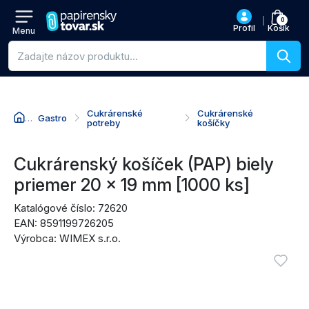
0
Profil
Košík
Menu
Vyhľadávanie produktov
Cukrárenské
Cukrárenské
Gastro
potreby
košíčky
Prejsť na názov produktu
Prejsť na cenu
Prejsť na nákupné akcie
Prejsť na recenzie
Cukrárenský košíček (PAP) biely
priemer 20 x 19 mm [1000 ks]
Katalógové číslo: 72620
EAN: 8591199726205
Výrobca: WIMEX s.r.o.
Obrázky produktu
Vyžadu