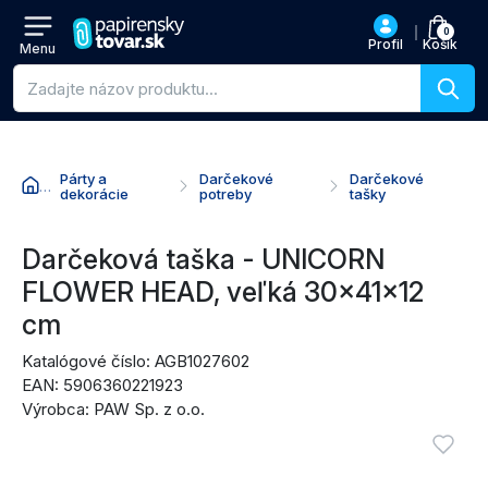
0
Profil
Košík
Menu
Vyhľadávanie produktov
Párty a
Darčekové
Darčekové
dekorácie
potreby
tašky
Prejsť na názov produktu
Prejsť na cenu
Prejsť na nákupné akcie
Prejsť na recenzie
Darčeková taška - UNICORN
FLOWER HEAD, veľká 30x41x12
cm
Katalógové číslo: AGB1027602
EAN: 5906360221923
Výrobca: PAW Sp. z o.o.
Obrázky produktu
Vyžadu