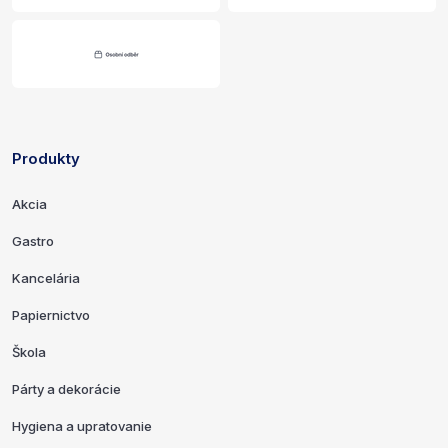
Produkty
Odkazy a kontaktné informácie
Akcia
Gastro
Kancelária
Papiernictvo
Škola
Párty a dekorácie
Hygiena a upratovanie