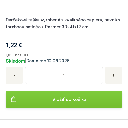
Hodnotenie produktu
Darčeková taška vyrobená z kvalitného papiera, pevná s
farebnou potlačou. Rozmer 30x41x12 cm
1,22
€
Aktuálna cena produktu
1,01 € bez DPH
Skladom
|
Doručíme 10.08.2026
Nákup produktu
Množstvo produktu
Zadajte požadované množstvo produktu. Minimálne množstvo je
-
+
Vložiť do košíka
Pridá produkt Darčeková taška - UNICORN FLOWER HEAD, ve