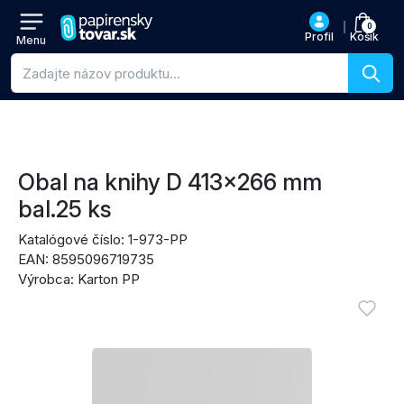
0
Profil
Košík
Menu
Vyhľadávanie produktov
Prejsť na názov produktu
Prejsť na cenu
Prejsť na nákupné akcie
Prejsť na recenzie
Obal na knihy D 413x266 mm
bal.25 ks
Katalógové číslo: 1-973-PP
EAN: 8595096719735
Výrobca: Karton PP
Obrázky produktu
Vyžadu