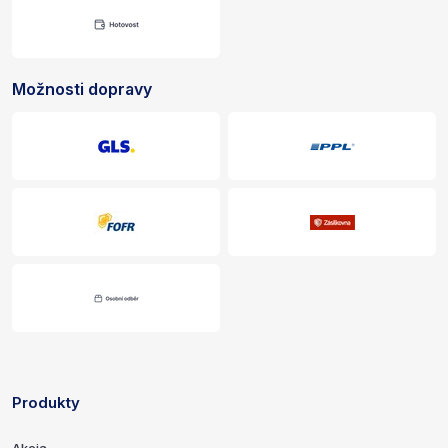
Možnosti dopravy
Produkty
Odkazy a kontaktné informácie