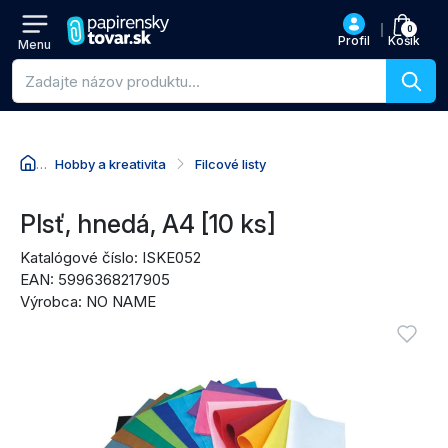
0
Profil
Košík
Menu
Vyhľadávanie produktov
Hobby a kreativita
Filcové listy
Prejsť na názov produktu
Prejsť na cenu
Prejsť na nákupné akcie
Prejsť na recenzie
Plsť, hnedá, A4 [10 ks]
Katalógové číslo: ISKE052
EAN: 5996368217905
Výrobca: NO NAME
Obrázky produktu
Vyžadu