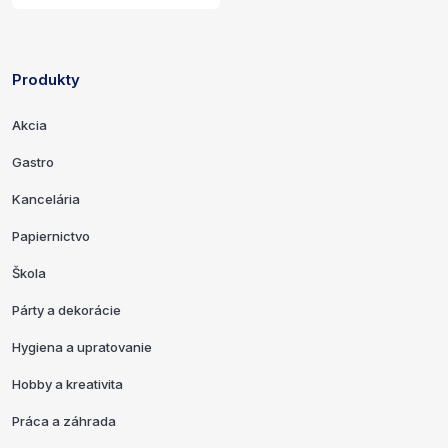
Produkty
Odkazy a kontaktné informácie
Akcia
Gastro
Kancelária
Papiernictvo
Škola
Párty a dekorácie
Hygiena a upratovanie
Hobby a kreativita
Práca a záhrada