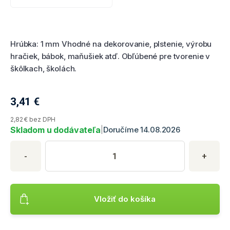
Hodnotenie produktu
Hrúbka: 1 mm Vhodné na dekorovanie, plstenie, výrobu
hračiek, bábok, maňušiek atď. Obľúbené pre tvorenie v
škôlkach, školách.
3,41
€
Aktuálna cena produktu
2,82 € bez DPH
Skladom u dodávateľa
|
Doručíme 14.08.2026
Nákup produktu
Množstvo produktu
Zadajte požadované množstvo produktu. Minimálne množstvo je
-
+
Vložiť do košíka
Pridá produkt Plsť, hnedá, A4 [10 ks] do nákupného košíka v