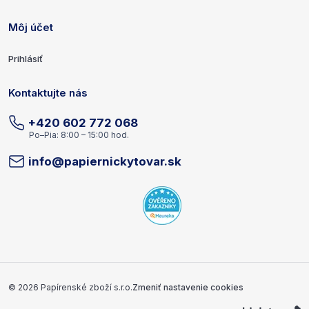
Môj účet
Prihlásiť
Kontaktujte nás
+420 602 772 068
Po–Pia: 8:00 – 15:00 hod.
info@papiernickytovar.sk
Copyright a vývojár
© 2026 Papírenské zboží s.r.o.
Zmeniť nastavenie cookies