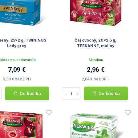
ierny, 25x2 g, TWININGS
Čaj ovocný, 20x2,5 g,
Lady grey
TEEKANNE, maliny
kladom u dodávateľa
Skladom
7,09 €
2,96 €
6,33 € bez DPH
2,64 € bez DPH
Do košíka
Do košíka
-
+