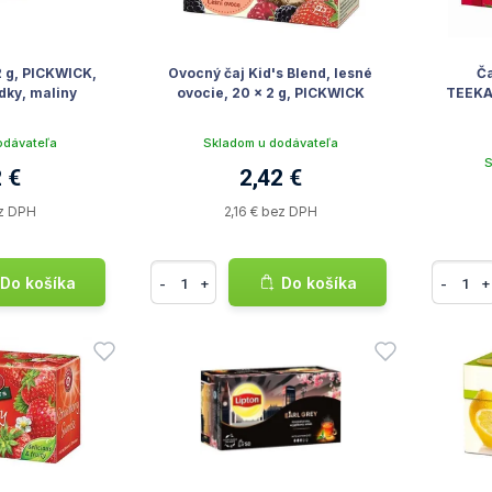
2 g, PICKWICK,
Ovocný čaj Kid's Blend, lesné
Ča
dky, maliny
ovocie, 20 x 2 g, PICKWICK
TEEKAN
odávateľa
Skladom u dodávateľa
S
 €
2,42 €
ez DPH
2,16 € bez DPH
Do košíka
Do košíka
-
+
-
+