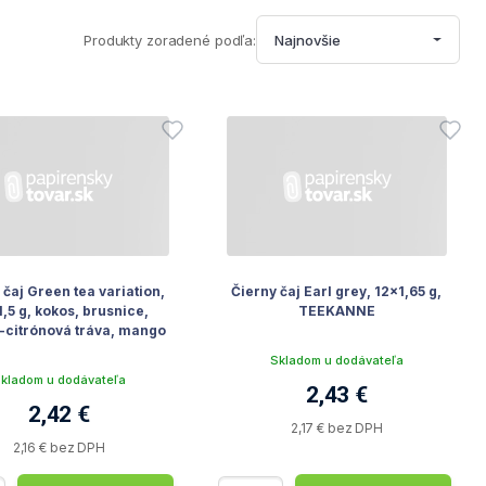
Produkty zoradené podľa:
Najnovšie
 čaj Green tea variation,
Čierny čaj Earl grey, 12x1,65 g,
,5 g, kokos, brusnice,
TEEKANNE
-citrónová tráva, mango
Skladom u dodávateľa
kladom u dodávateľa
2,43 €
2,42 €
2,17 € bez DPH
2,16 € bez DPH