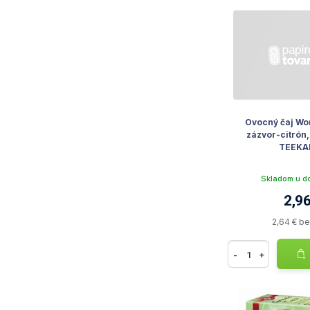
Ovocný čaj Worl
zázvor-citrón, 
TEEKA
Skladom u d
2,96
2,64 € b
-
+