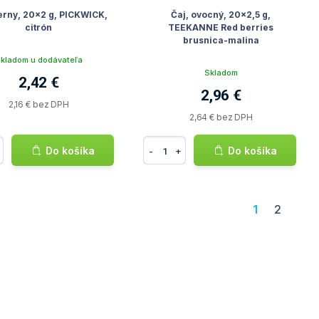
ierny, 20x2 g, PICKWICK,
Čaj, ovocný, 20x2,5 g,
citrón
TEEKANNE Red berries
brusnica-malina
kladom u dodávateľa
Skladom
2,42 €
2,96 €
2,16 € bez DPH
2,64 € bez DPH
Do košíka
Do košíka
-
+
1
2