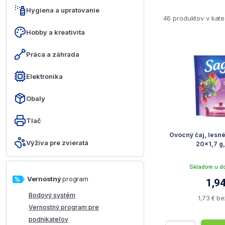
Hygiena a upratovanie
46 produktov v kate
Hobby a kreativita
Práca a záhrada
Elektronika
Obaly
Tlač
Ovocný čaj, lesné
Výživa pre zvieratá
20x1,7 g
Skladom u d
Vernostný
program
1,94
Bodový systém
1,73 € b
Vernostný program pre
podnikateľov