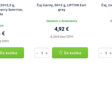
 20x2,5 g,
Čaj čierny, 50x2 g, LIPTON Earl
Čaj, č
rry Sunrrise,
grey
da
Skladom u dodávateľa
S
dom
4,92 €
 €
4,39 € bez DPH
ez DPH
Do košíka
Do košíka
-
+
-
+