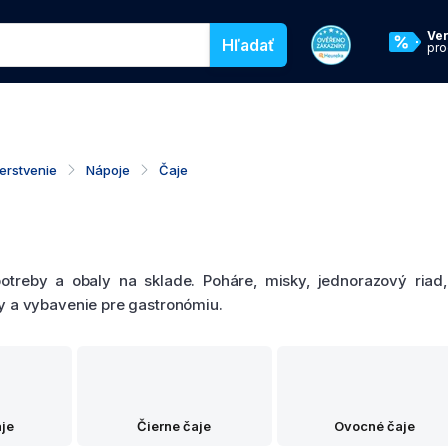
egórie pre vyhľadávanie v našom eshope
Ve
Hľadať
pr
erstvenie
Nápoje
Čaje
treby a obaly na sklade. Poháre, misky, jednorazový riad, 
y a vybavenie pre gastronómiu.
aje
Čierne čaje
Ovocné čaje