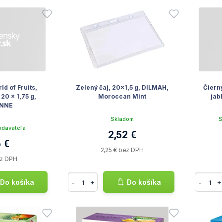
d of Fruits,
Zelený čaj, 20x1,5 g, DILMAH,
Čiern
20 x 1,75 g,
Moroccan Mint
jab
NNE
Skladom
S
odávateľa
2,52 €
 €
2,25 € bez DPH
ez DPH
Do košíka
Do košíka
-
+
-
+