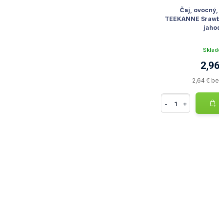
Čaj, ovocný,
TEEKANNE Srawbe
jaho
Skla
2,96
2,64 € b
-
+