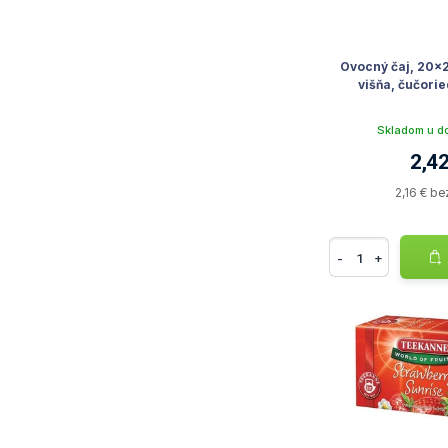
Ovocný čaj, 20x
višňa, čučorie
Skladom u d
2,42
2,16 € b
-
+