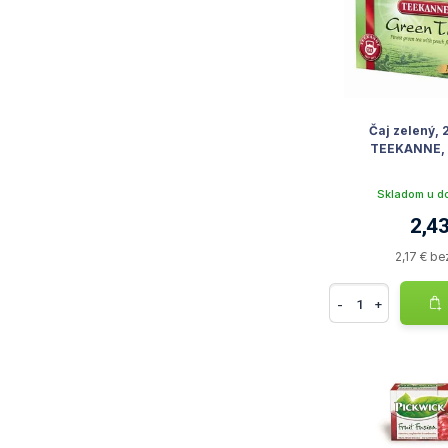
Čaj zelený, 
TEEKANNE, 
Skladom u d
2,43
2,17 € b
-
+