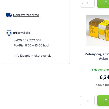
-
+
Doprava zadarmo
Informácie
+420 602 772 068
Po–Pia: 8:00 – 15:00 hod.
-
Zelený čaj, 25x1
info@papiernickytovar.sk
Asian
Skladom u d
6,34
5,66 € b
-
+