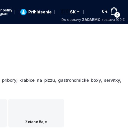
rnostný
🇸🇰
0
€
Prihlásenie
SK
ogram
0
Do dopravy
ZADARMO
zostáva 109 €
príbory, krabice na pizzu, gastronomické boxy, servítky,
Zelené čaje