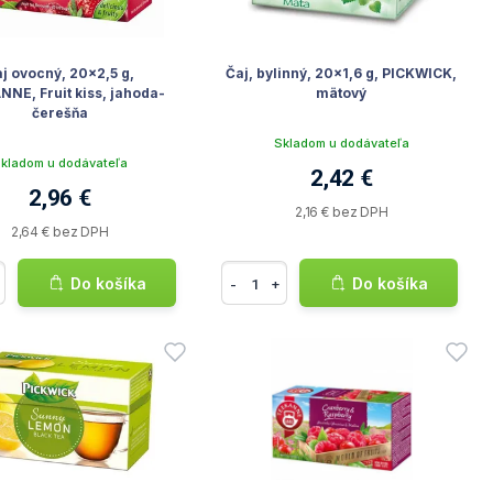
j ovocný, 20x2,5 g,
Čaj, bylinný, 20x1,6 g, PICKWICK,
NE, Fruit kiss, jahoda-
mätový
čerešňa
Skladom u dodávateľa
kladom u dodávateľa
2,42 €
2,96 €
2,16 € bez DPH
2,64 € bez DPH
Do košíka
Do košíka
-
+