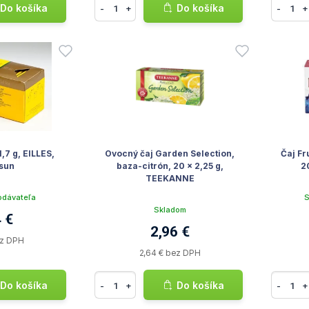
Do košíka
Do košíka
-
+
-
+
,7 g, EILLES,
Ovocný čaj Garden Selection,
Čaj Fr
 sun
baza-citrón, 20 x 2,25 g,
2
TEEKANNE
odávateľa
S
Skladom
 €
2,96 €
ez DPH
2,64 € bez DPH
Do košíka
Do košíka
-
+
-
+