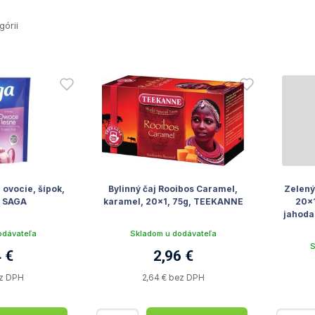
górii
 ovocie, šípok,
Bylinný čaj Rooibos Caramel,
Zelený
, SAGA
karamel, 20x1, 75g, TEEKANNE
20x1
jahoda
odávateľa
Skladom u dodávateľa
S
 €
2,96 €
ez DPH
2,64 € bez DPH