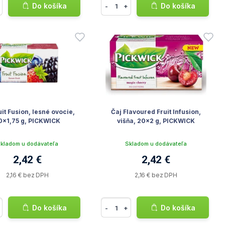
Do košíka
Do košíka
-
+
uit Fusion, lesné ovocie,
Čaj Flavoured Fruit Infusion,
0x1,75 g, PICKWICK
višňa, 20x2 g, PICKWICK
kladom u dodávateľa
Skladom u dodávateľa
2,42 €
2,42 €
2,16 € bez DPH
2,16 € bez DPH
Do košíka
Do košíka
-
+