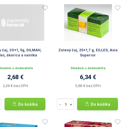
y čaj, 20x1, 5g, DILMAH,
Zelený čaj, 25x1,7 g, EILLES, Asia
lko, škorica a vanilka
Superior
kladom u dodávateľa
Skladom u dodávateľa
2,68 €
6,34 €
2,39 € bez DPH
5,66 € bez DPH
Do košíka
Do košíka
-
+