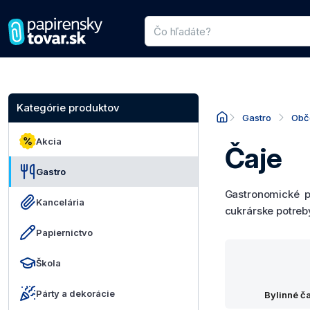
Vyhľadávanie produktov
Zadajte názov produktu alebo kat
Kategórie produktov
Gastro
Obč
Akcia
Čaje
Gastro
Gastronomické po
Kancelária
cukrárske potreb
Papiernictvo
Škola
Párty a dekorácie
Bylinné č