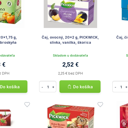
20x1,75 g,
Čaj, ovocný, 20x2 g, PICKWICK,
Čaj, č
broskyňa
slivka, vanilka, škorica
odávateľa
Skladom u dodávateľa
S
 €
2,52 €
ez DPH
2,25 € bez DPH
Do košíka
Do košíka
-
+
-
+