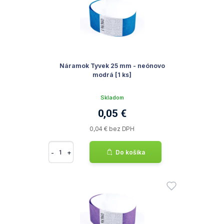
Náramok Tyvek 25 mm - neónovo
modrá [1 ks]
Skladom
0,05 €
0,04 € bez DPH
-
+
Do košíka