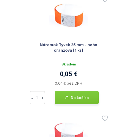
Náramok Tyvek 25 mm - neón
oranžová [1 ks]
Skladom
0,05 €
0,04 € bez DPH
-
+
Do košíka