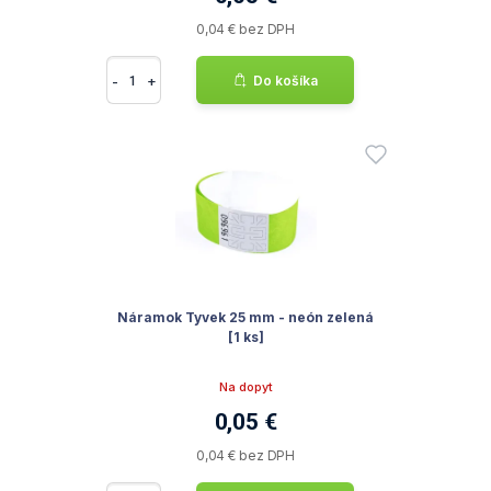
0,04 € bez DPH
-
+
Do košíka
Náramok Tyvek 25 mm - neón zelená
[1 ks]
Na dopyt
0,05 €
0,04 € bez DPH