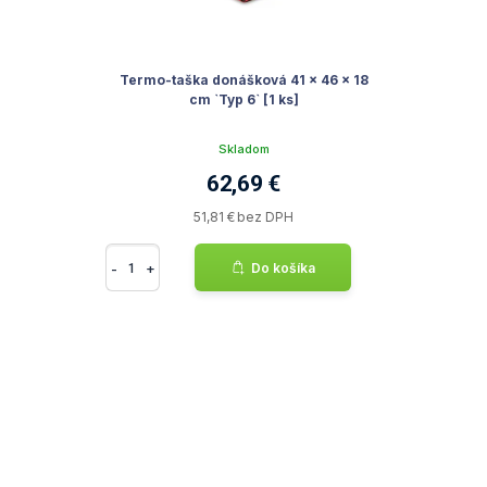
Termo-taška donášková 41 x 46 x 18
cm `Typ 6` [1 ks]
Skladom
62,69 €
51,81 € bez DPH
-
+
Do košíka