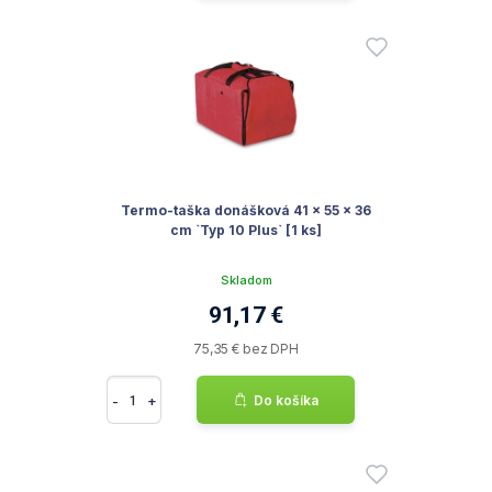
Termo-taška donášková 41 x 55 x 36
cm `Typ 10 Plus` [1 ks]
Skladom
91,17 €
75,35 € bez DPH
-
+
Do košíka