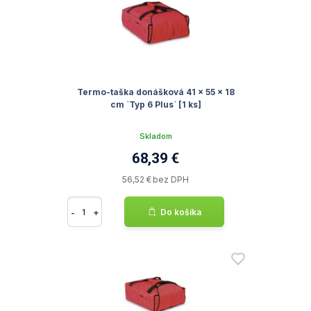
Termo-taška donášková 41 x 55 x 18
cm `Typ 6 Plus` [1 ks]
Skladom
68,39 €
56,52 € bez DPH
-
+
Do košíka