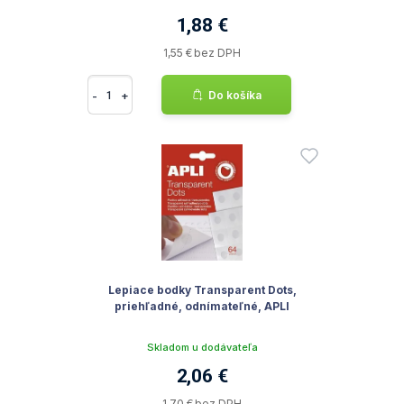
1,88 €
1,55 € bez DPH
-
+
Do košíka
Lepiace bodky Transparent Dots,
priehľadné, odnímateľné, APLI
Skladom u dodávateľa
2,06 €
1,70 € bez DPH