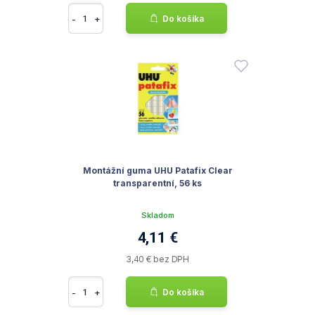
-
+
Do košíka
Montážní guma UHU Patafix Clear
transparentní, 56 ks
Skladom
4,11 €
3,40 € bez DPH
-
+
Do košíka