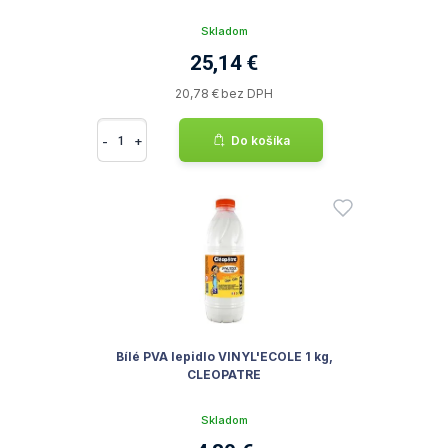
Skladom
25,14 €
20,78 € bez DPH
-
+
Do košíka
Bílé PVA lepidlo VINYL'ECOLE 1 kg,
CLEOPATRE
Skladom