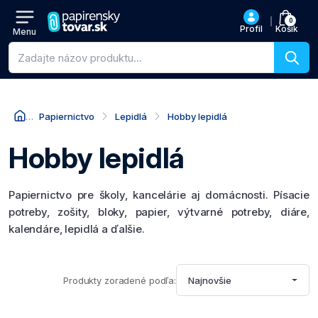
0
Profil
Košík
Menu
Vyhľadávanie produktov
Papiernictvo
Lepidlá
Hobby lepidlá
Hobby lepidlá
Papiernictvo pre školy, kancelárie aj domácnosti. Písacie
potreby, zošity, bloky, papier, výtvarné potreby, diáre,
kalendáre, lepidlá a ďalšie.
Produkty zoradené podľa:
Najnovšie