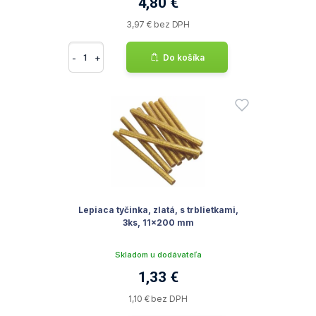
4,80 €
3,97 € bez DPH
-
+
Do košíka
Lepiaca tyčinka, zlatá, s trblietkami,
3ks, 11x200 mm
Skladom u dodávateľa
1,33 €
1,10 € bez DPH