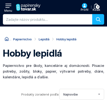
0
Profil
Košík
Menu
Vyhľadávanie produktov
Papiernictvo
Lepidlá
Hobby lepidlá
Hobby lepidlá
Papiernictvo pre školy, kancelárie aj domácnosti. Písacie
potreby, zošity, bloky, papier, výtvarné potreby, diáre,
kalendáre, lepidlá a ďalšie.
Produkty zoradené podľa:
Najnovšie