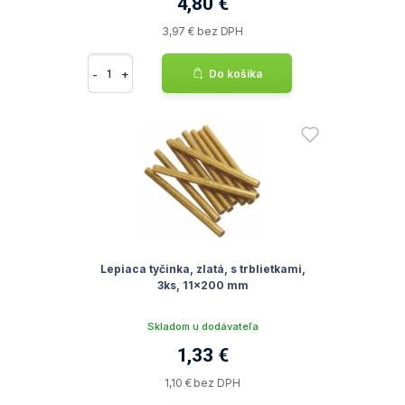
4,80 €
3,97 € bez DPH
-
+
Do košíka
Lepiaca tyčinka, zlatá, s trblietkami,
3ks, 11x200 mm
Skladom u dodávateľa
1,33 €
1,10 € bez DPH