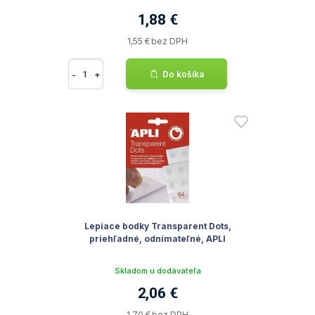
1,88 €
1,55 € bez DPH
-
+
Do košíka
Lepiace bodky Transparent Dots,
priehľadné, odnímateľné, APLI
Skladom u dodávateľa
2,06 €
1,70 € bez DPH