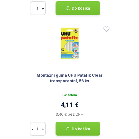
-
+
Do košíka
Montážní guma UHU Patafix Clear
transparentní, 56 ks
Skladom
4,11 €
3,40 € bez DPH
-
+
Do košíka