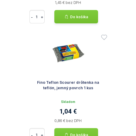
1,45 € bez DPH
-
+
Do košíka
Fino Teflon Scourer drôtenka na
teflón, jemný povrch 1 kus
Skladom
1,04 €
0,86 € bez DPH
-
+
Do košíka