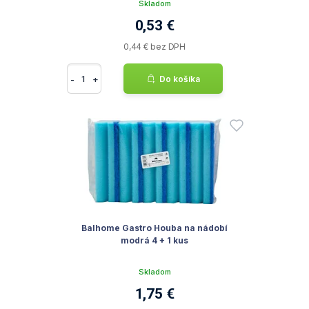
Skladom
0,53 €
0,44 € bez DPH
-
+
Do košíka
Balhome Gastro Houba na nádobí
modrá 4 + 1 kus
Skladom
1,75 €