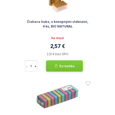
Čistiaca huba, s konopnými vláknami,
4 ks, BIO NATURAL
Na dopyt
2,57 €
2,12 € bez DPH
-
+
Do košíka