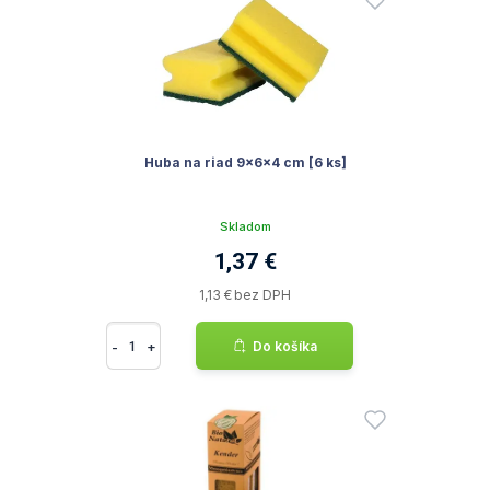
Huba na riad 9x6x4 cm [6 ks]
Skladom
1,37 €
1,13 € bez DPH
-
+
Do košíka