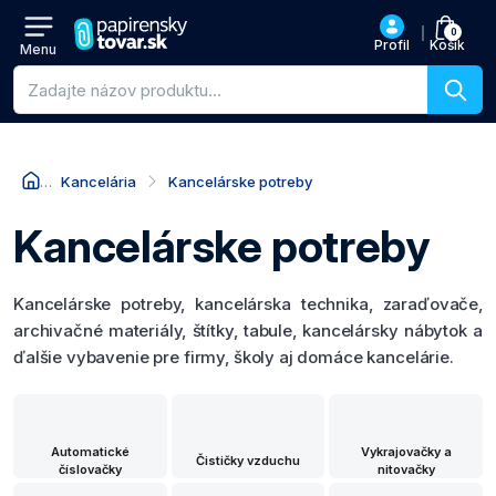
0
Profil
Košík
Menu
Vyhľadávanie produktov
Kancelária
Kancelárske potreby
Kancelárske potreby
Kancelárske potreby, kancelárska technika, zaraďovače,
archivačné materiály, štítky, tabule, kancelársky nábytok a
ďalšie vybavenie pre firmy, školy aj domáce kancelárie.
Automatické
Vykrajovačky a
Čističky vzduchu
číslovačky
nitovačky