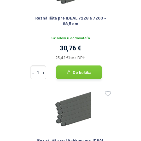
Rezná lišta pre IDEAL 7228 a 7260 -
88,5 cm
Skladom u dodávateľa
30,76 €
25,42 € bez DPH
-
+
Do košíka
Rezná lišta so žliabkom pre IDEAL