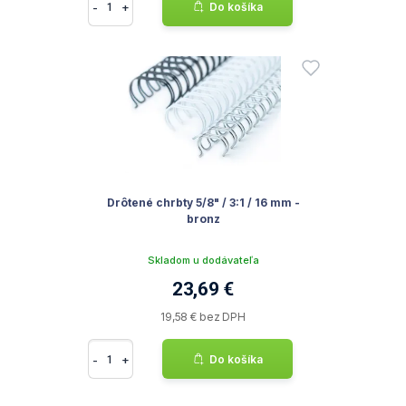
-
+
Do košíka
Drôtené chrbty 5/8" / 3:1 / 16 mm -
bronz
Skladom u dodávateľa
23,69 €
19,58 € bez DPH
-
+
Do košíka