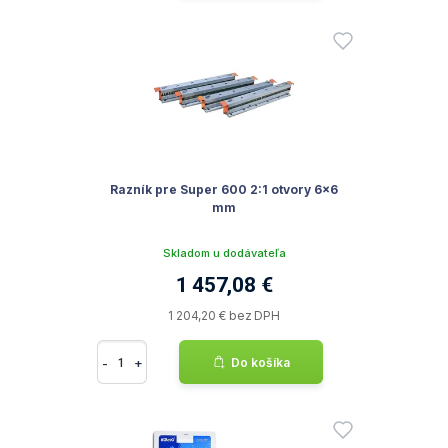
Razník pre Super 600 2:1 otvory 6x6
mm
Skladom u dodávateľa
1 457,08 €
1 204,20 € bez DPH
-
+
Do košíka