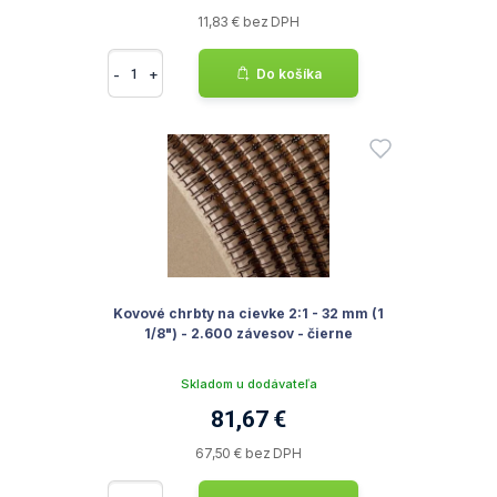
11,83 € bez DPH
-
+
Do košíka
Kovové chrbty na cievke 2:1 - 32 mm (1
1/8") - 2.600 závesov - čierne
Skladom u dodávateľa
81,67 €
67,50 € bez DPH