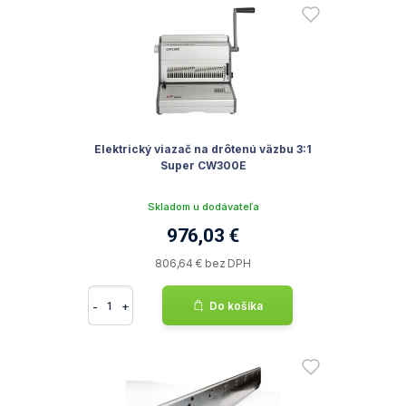
Elektrický viazač na drôtenú väzbu 3:1
Super CW300E
Skladom u dodávateľa
976,03 €
806,64 € bez DPH
-
+
Do košíka