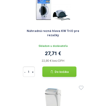
Náhradná rezná hlava KW TriO pre
rezačky
Skladom u dodávateľa
27,71 €
22,90 € bez DPH
-
+
Do košíka