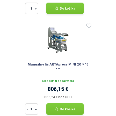
-
+
Do košíka
Manuálny lis ARTApress MINI 20 x 15
cm
Skladom u dodávateľa
806,15 €
666,24 € bez DPH
-
+
Do košíka