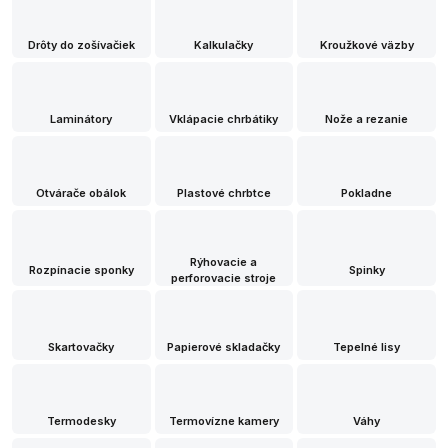
Drôty do zošívačiek
Kalkulačky
Kroužkové väzby
Laminátory
Vklápacie chrbátiky
Nože a rezanie
Otvárače obálok
Plastové chrbtce
Pokladne
Rýhovacie a
Rozpínacie sponky
Spinky
perforovacie stroje
Skartovačky
Papierové skladačky
Tepelné lisy
Termodesky
Termovízne kamery
Váhy