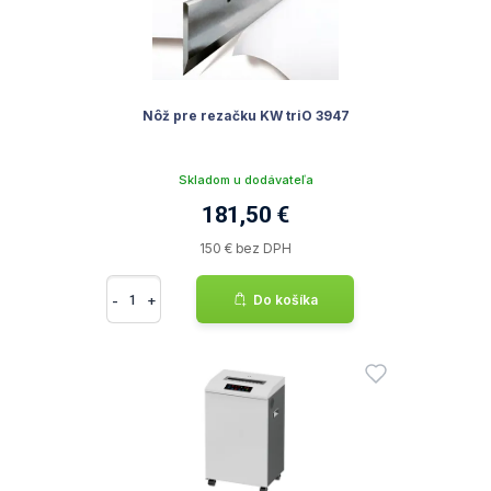
Nôž pre rezačku KW triO 3947
Skladom u dodávateľa
181,50 €
150 € bez DPH
-
+
Do košíka