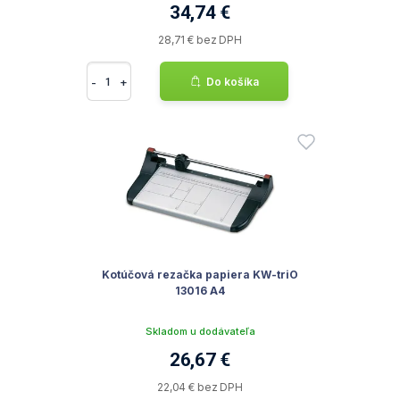
34,74 €
28,71 € bez DPH
-
+
Do košíka
Kotúčová rezačka papiera KW-triO
13016 A4
Skladom u dodávateľa
26,67 €
22,04 € bez DPH