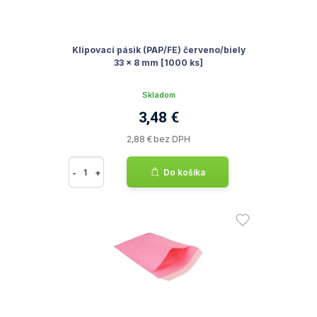
Klipovací pásik (PAP/FE) červeno/biely
33 x 8 mm [1000 ks]
Skladom
3,48 €
2,88 € bez DPH
-
+
Do košíka