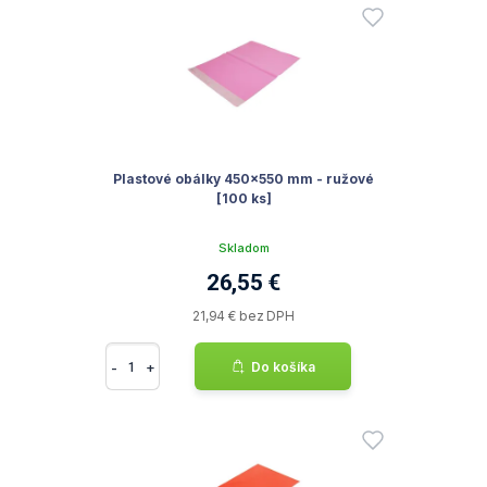
Plastové obálky 450x550 mm - ružové
[100 ks]
Skladom
26,55 €
21,94 € bez DPH
-
+
Do košíka