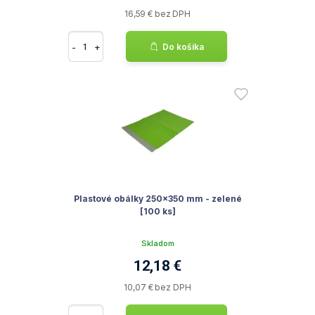
16,59 € bez DPH
-
+
Do košíka
Plastové obálky 250x350 mm - zelené
[100 ks]
Skladom
12,18 €
10,07 € bez DPH