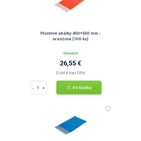
Plastové obálky 450x550 mm -
oranžové [100 ks]
Skladom
26,55 €
21,94 € bez DPH
-
+
Do košíka