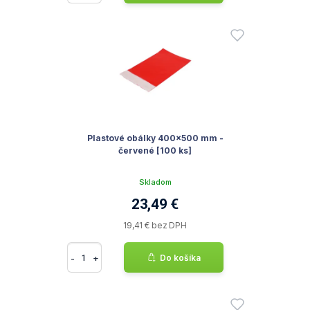
Plastové obálky 400x500 mm -
červené [100 ks]
Skladom
23,49 €
19,41 € bez DPH
-
+
Do košíka