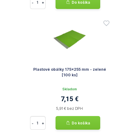
-
+
Do košíka
Plastové obálky 175x255 mm - zelené
[100 ks]
Skladom
7,15 €
5,91 € bez DPH
-
+
Do košíka