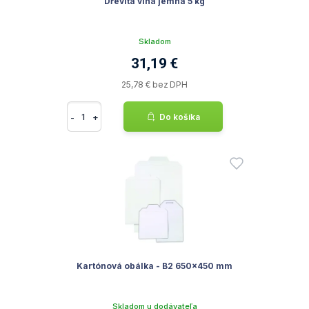
Dřevitá vlna jemná 5 kg
Skladom
31,19 €
25,78 € bez DPH
-
+
Do košíka
Kartónová obálka - B2 650x450 mm
Skladom u dodávateľa