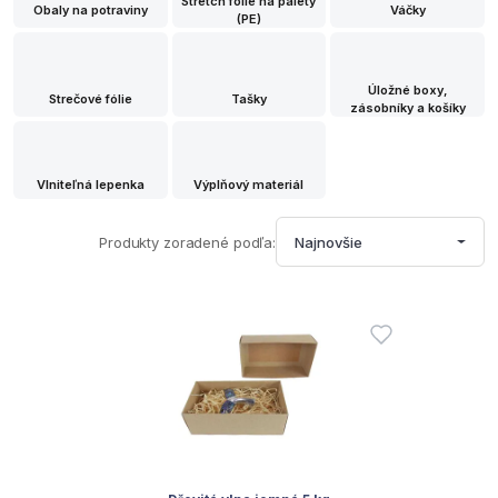
Stretch fólie na palety
Obaly na potraviny
Váčky
(PE)
Úložné boxy,
Strečové fólie
Tašky
zásobníky a košíky
Vlniteľná lepenka
Výplňový materiál
Produkty zoradené podľa:
Najnovšie