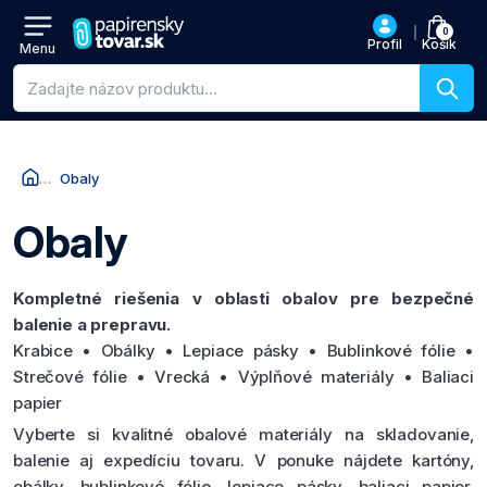
0
Profil
Košík
Menu
Vyhľadávanie produktov
Obaly
Obaly
Kompletné riešenia v oblasti obalov pre bezpečné
balenie a prepravu.
Krabice • Obálky • Lepiace pásky • Bublinkové fólie •
Strečové fólie • Vrecká • Výplňové materiály • Baliaci
papier
Vyberte si kvalitné obalové materiály na skladovanie,
balenie aj expedíciu tovaru. V ponuke nájdete kartóny,
obálky, bublinkové fólie, lepiace pásky, baliaci papier,