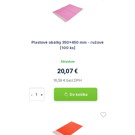
Plastové obálky 350x450 mm - ružové
[100 ks]
Skladom
20,07 €
16,59 € bez DPH
-
+
Do košíka