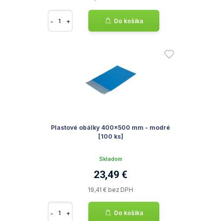
-
+
Do košíka
Plastové obálky 400x500 mm - modré
[100 ks]
Skladom
23,49 €
19,41 € bez DPH
-
+
Do košíka