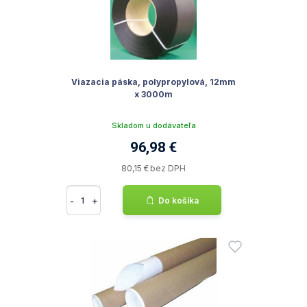
Viazacia páska, polypropylová, 12mm
x 3000m
Skladom u dodávateľa
96,98 €
80,15 € bez DPH
-
+
Do košíka