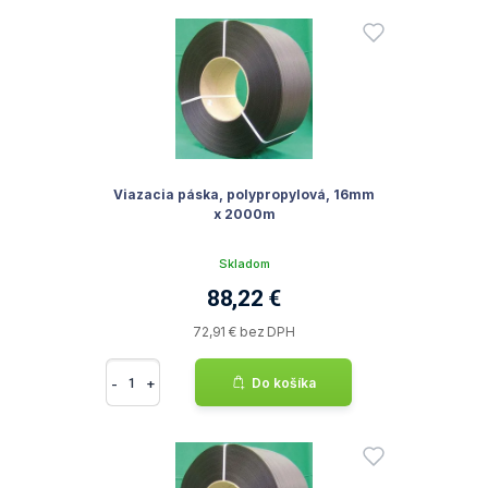
Viazacia páska, polypropylová, 16mm
x 2000m
Skladom
88,22 €
72,91 € bez DPH
-
+
Do košíka