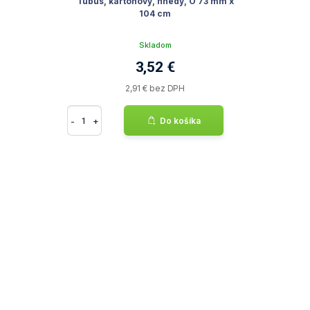
Tubus, kartónový, hnedý, O 73 mm x
104 cm
Skladom
3,52 €
2,91 € bez DPH
-
+
Do košíka