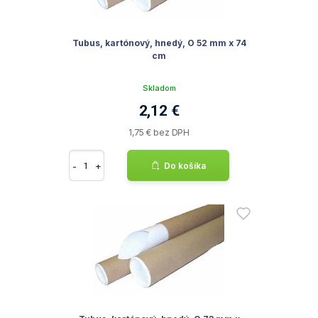
Tubus, kartónový, hnedý, O 52 mm x 74
cm
Skladom
2,12 €
1,75 € bez DPH
-
+
Do košíka