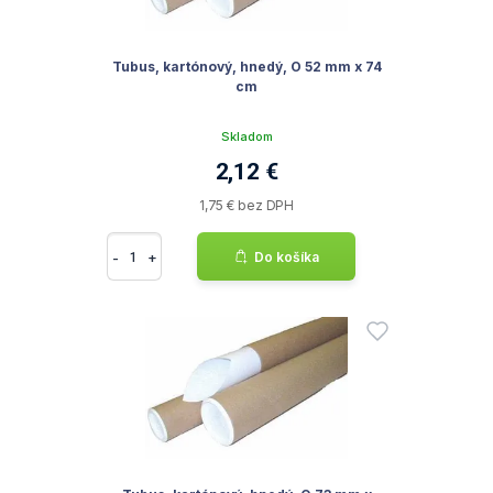
Tubus, kartónový, hnedý, O 52 mm x 74
cm
Skladom
2,12 €
1,75 € bez DPH
-
+
Do košíka