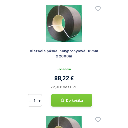
Viazacia páska, polypropylová, 16mm
x 2000m
Skladom
88,22 €
72,91 € bez DPH
-
+
Do košíka