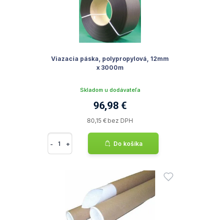
Viazacia páska, polypropylová, 12mm
x 3000m
Skladom u dodávateľa
96,98 €
80,15 € bez DPH
-
+
Do košíka