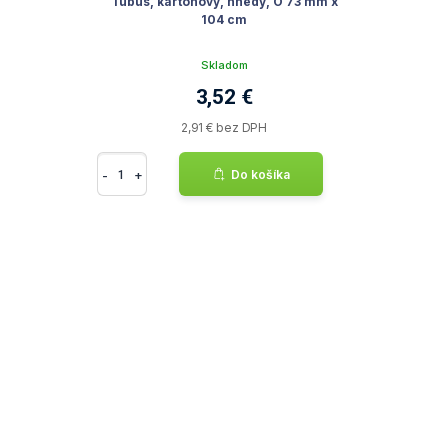
Tubus, kartónový, hnedý, O 73 mm x
104 cm
Skladom
3,52 €
2,91 € bez DPH
-
+
Do košíka