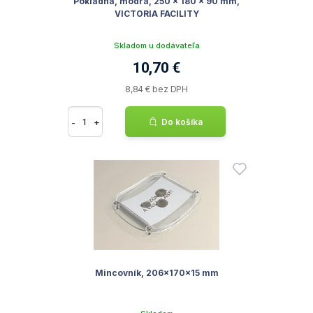
Pokladna, modrá, 250 x 180 x 90 mm,
VICTORIA FACILITY
Skladom u dodávateľa
10,70 €
8,84 € bez DPH
-
+
Do košíka
Mincovník, 206x170x15 mm