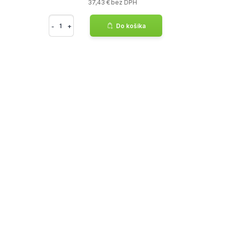
37,43 € bez DPH
-
+
Do košíka