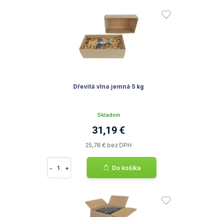
Dřevitá vlna jemná 5 kg
Skladom
31,19 €
25,78 € bez DPH
-
+
Do košíka