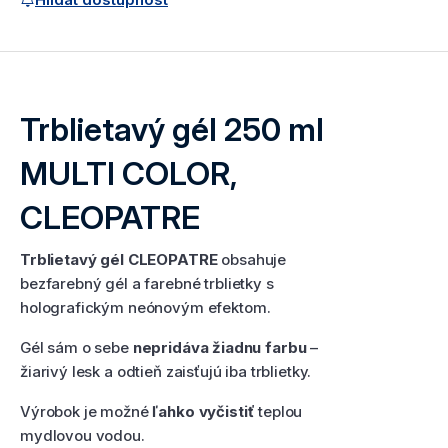
Trblietavý gél 250 ml
MULTI COLOR,
CLEOPATRE
Trblietavý gél CLEOPATRE
obsahuje
bezfarebný gél a farebné trblietky s
holografickým neónovým efektom.
Gél sám o sebe
nepridáva žiadnu farbu
–
žiarivý lesk a odtieň zaisťujú iba trblietky.
Výrobok je možné
ľahko vyčistiť
teplou
mydlovou vodou.