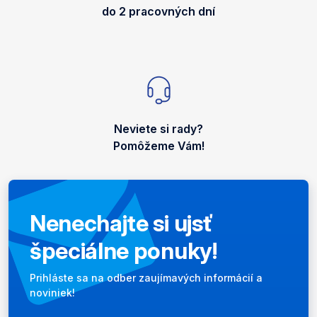
do 2 pracovných dní
Neviete si rady?
Pomôžeme Vám!
Nenechajte si ujsť
špeciálne ponuky!
Newsletter
Prihláste sa na odber zaujímavých informácií a
noviniek!