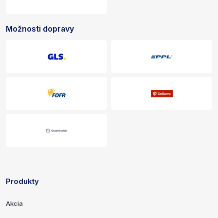
Možnosti dopravy
Produkty
Odkazy a kontaktné informácie
Akcia