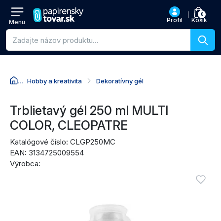
0
Profil
Košík
Menu
Vyhľadávanie produktov
Hobby a kreativita
Dekoratívny gél
Prejsť na názov produktu
Prejsť na cenu
Prejsť na nákupné akcie
Prejsť na recenzie
Trblietavý gél 250 ml MULTI
COLOR, CLEOPATRE
Katalógové číslo: CLGP250MC
EAN: 3134725009554
Výrobca:
Obrázky produktu
Vyžadu