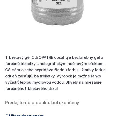
Hodnotenie produktu
Trblietavý gél CLEOPATRE obsahuje bezfarebný gél a
farebné trblietky s holografickým neónovým efektom.
Gél sám o sebe nepridáva žiadnu farbu – žiarivý lesk a
odtieň zaisťujú iba trblietky. Výrobok je možné ľahko
vyčistiť teplou mydlovou vodou. Skvelý na miešanie
farebného trblietavého slizu!
Predaj tohto produktu bol ukončený
Nákup produktu
Hlídat dostupnost