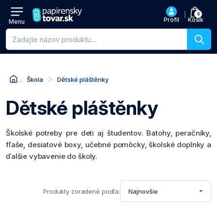
0
Profil
Košík
Menu
Vyhľadávanie produktov
Škola
Dětské pláštěnky
Dětské pláštěnky
Školské potreby pre deti aj študentov. Batohy, peračníky,
fľaše, desiatové boxy, učebné pomôcky, školské doplnky a
ďalšie vybavenie do školy.
Produkty zoradené podľa:
Najnovšie