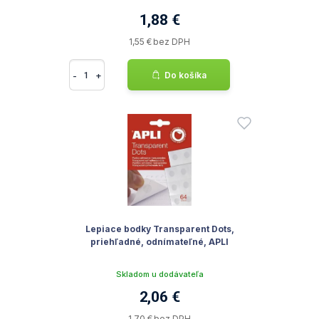
1,88 €
1,55 € bez DPH
-
+
Do košíka
Lepiace bodky Transparent Dots,
priehľadné, odnímateľné, APLI
Skladom u dodávateľa
2,06 €
1,70 € bez DPH