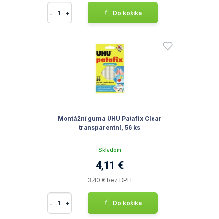
-
+
Do košíka
Montážní guma UHU Patafix Clear
transparentní, 56 ks
Skladom
4,11 €
3,40 € bez DPH
-
+
Do košíka