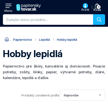
0
Profil
Košík
Menu
Vyhľadávanie produktov
Papiernictvo
Lepidlá
Hobby lepidlá
Hobby lepidlá
Papiernictvo pre školy, kancelárie aj domácnosti. Písacie
potreby, zošity, bloky, papier, výtvarné potreby, diáre,
kalendáre, lepidlá a ďalšie.
Produkty zoradené podľa:
Najnovšie