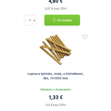
4,80 €
3,97 € bez DPH
-
+
Do košíka
Lepiaca tyčinka, zlatá, s trblietkami,
3ks, 11x200 mm
Skladom u dodávateľa
1,33 €
1,10 € bez DPH