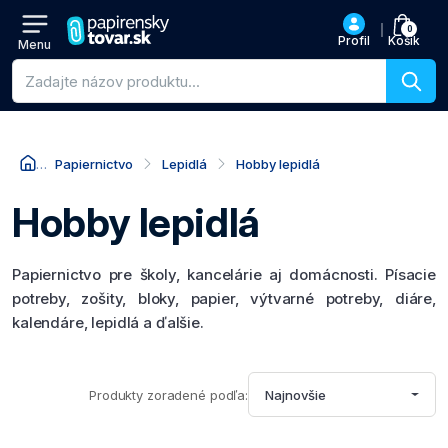
0
Profil
Košík
Menu
Vyhľadávanie produktov
Papiernictvo
Lepidlá
Hobby lepidlá
Hobby lepidlá
Papiernictvo pre školy, kancelárie aj domácnosti. Písacie
potreby, zošity, bloky, papier, výtvarné potreby, diáre,
kalendáre, lepidlá a ďalšie.
Produkty zoradené podľa:
Najnovšie