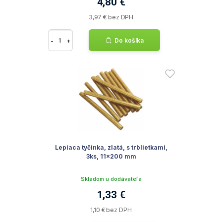
4,80 €
3,97 € bez DPH
-
+
Do košíka
Lepiaca tyčinka, zlatá, s trblietkami,
3ks, 11x200 mm
Skladom u dodávateľa
1,33 €
1,10 € bez DPH