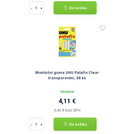
-
+
Do košíka
Montážní guma UHU Patafix Clear
transparentní, 56 ks
Skladom
4,11 €
3,40 € bez DPH
-
+
Do košíka