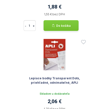
1,88 €
1,55 € bez DPH
-
+
Do košíka
Lepiace bodky Transparent Dots,
priehľadné, odnímateľné, APLI
Skladom u dodávateľa
2,06 €
1,70 € bez DPH