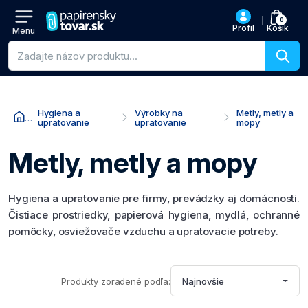
0
Profil
Košík
Menu
Vyhľadávanie produktov
Hygiena a
Výrobky na
Metly, metly a
upratovanie
upratovanie
mopy
Metly, metly a mopy
Hygiena a upratovanie pre firmy, prevádzky aj domácnosti.
Čistiace prostriedky, papierová hygiena, mydlá, ochranné
pomôcky, osviežovače vzduchu a upratovacie potreby.
Produkty zoradené podľa:
Najnovšie