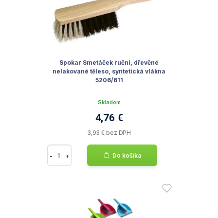
Spokar Smetáček ruční, dřevěné
nelakované těleso, syntetická vlákna
5206/611
Skladom
4,76 €
3,93 € bez DPH
-
+
Do košíka