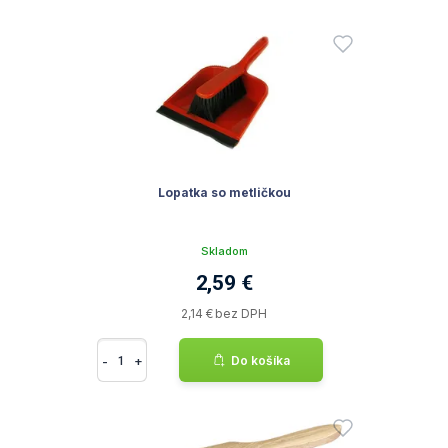
Lopatka so metličkou
Skladom
2,59 €
2,14 € bez DPH
-
+
Do košíka