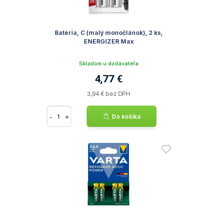
Batéria, C (malý monočlánok), 2 ks,
ENERGIZER Max
Skladom u dodávateľa
4,77 €
3,94 € bez DPH
-
+
Do košíka