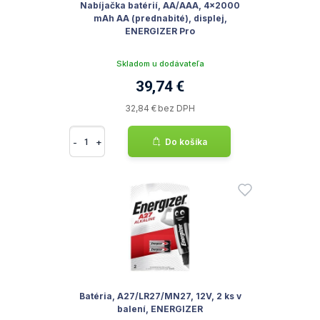
Nabíjačka batérií, AA/AAA, 4x2000
mAh AA (prednabité), displej,
ENERGIZER Pro
Skladom u dodávateľa
39,74 €
32,84 € bez DPH
-
+
Do košíka
Batéria, A27/LR27/MN27, 12V, 2 ks v
balení, ENERGIZER