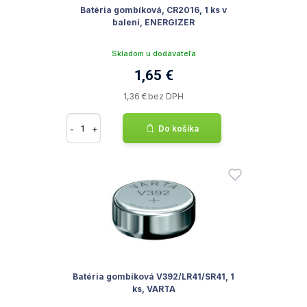
Batéria gombíková, CR2016, 1 ks v
balení, ENERGIZER
Skladom u dodávateľa
1,65 €
1,36 € bez DPH
-
+
Do košíka
Batéria gombíková V392/LR41/SR41, 1
ks, VARTA