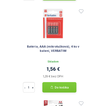
Batéria, AAA (mikrotužková), 4 ks v
balení, VERBATIM
Skladom
1,56 €
1,29 € bez DPH
-
+
Do košíka