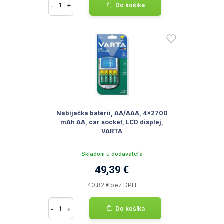
-
+
Do košíka
Nabíjačka batérií, AA/AAA, 4x2700
mAh AA, car socket, LCD displej,
VARTA
Skladom u dodávateľa
49,39 €
40,82 € bez DPH
-
+
Do košíka