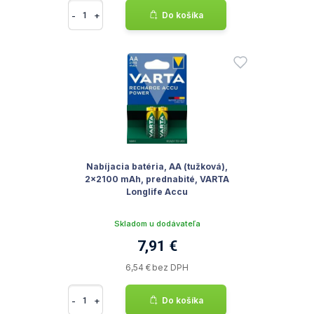
-
+
Do košíka
Nabíjacia batéria, AA (tužková),
2x2100 mAh, prednabité, VARTA
Longlife Accu
Skladom u dodávateľa
7,91 €
6,54 € bez DPH
-
+
Do košíka