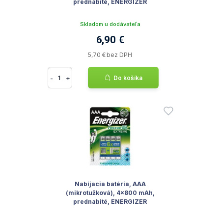
prednabité, ENERGIZER
Skladom u dodávateľa
6,90 €
5,70 € bez DPH
-
+
Do košíka
Nabíjacia batéria, AAA
(mikrotužková), 4x800 mAh,
prednabité, ENERGIZER