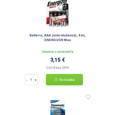
Battéria, AAA (mikrotužková), 4 ks,
ENERGIZER Max
Skladom u dodávateľa
3,15 €
2,60 € bez DPH
-
+
Do košíka