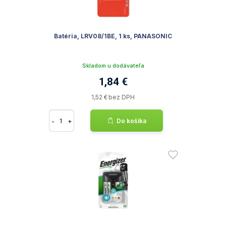
Batéria, LRV08/1BE, 1 ks, PANASONIC
Skladom u dodávateľa
1,84 €
1,52 € bez DPH
-
+
Do košíka