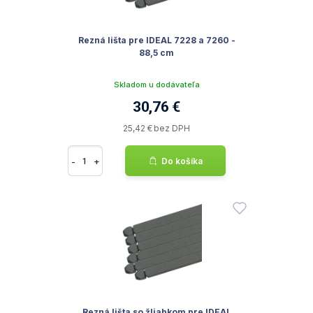
Rezná lišta pre IDEAL 7228 a 7260 -
88,5 cm
Skladom u dodávateľa
30,76 €
25,42 € bez DPH
-
+
Do košíka
Rezná lišta so žliabkom pre IDEAL