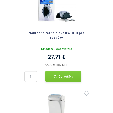
Náhradná rezná hlava KW TriO pre
rezačky
Skladom u dodávateľa
27,71 €
22,90 € bez DPH
-
+
Do košíka