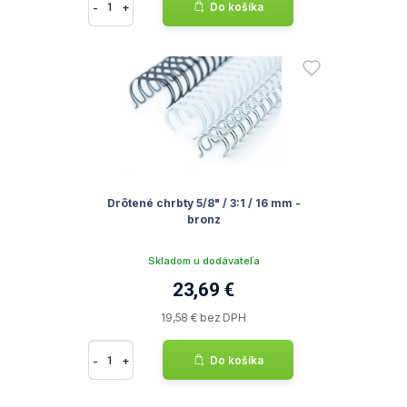
-
+
Do košíka
Drôtené chrbty 5/8" / 3:1 / 16 mm -
bronz
Skladom u dodávateľa
23,69 €
19,58 € bez DPH
-
+
Do košíka