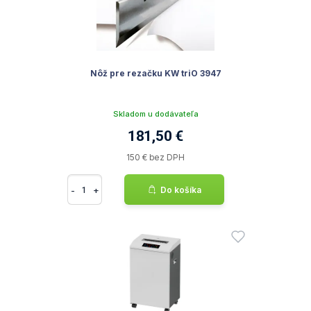
Nôž pre rezačku KW triO 3947
Skladom u dodávateľa
181,50 €
150 € bez DPH
-
+
Do košíka