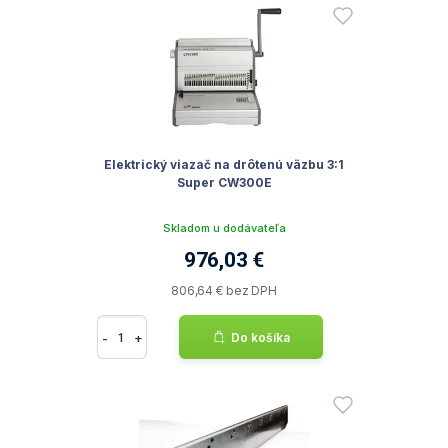
Elektrický viazač na drôtenú väzbu 3:1
Super CW300E
Skladom u dodávateľa
976,03 €
806,64 € bez DPH
-
+
Do košíka