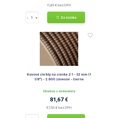
11,83 € bez DPH
-
+
Do košíka
Kovové chrbty na cievke 2:1 - 32 mm (1
1/8") - 2.600 závesov - čierne
Skladom u dodávateľa
81,67 €
67,50 € bez DPH