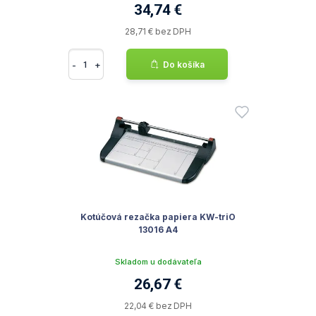
34,74 €
28,71 € bez DPH
-
+
Do košíka
Kotúčová rezačka papiera KW-triO
13016 A4
Skladom u dodávateľa
26,67 €
22,04 € bez DPH