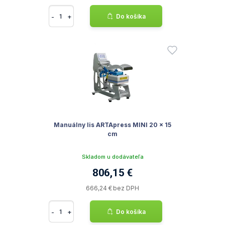
-
+
Do košíka
Manuálny lis ARTApress MINI 20 x 15
cm
Skladom u dodávateľa
806,15 €
666,24 € bez DPH
-
+
Do košíka