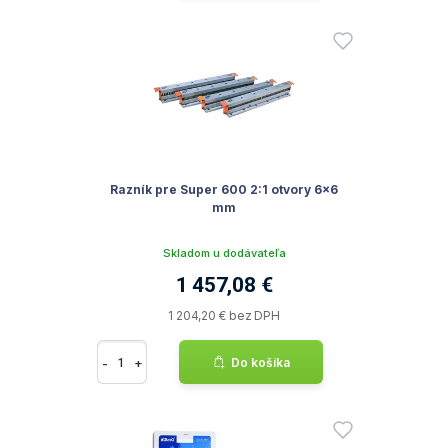
Razník pre Super 600 2:1 otvory 6x6
mm
Skladom u dodávateľa
1 457,08 €
1 204,20 € bez DPH
-
+
Do košíka