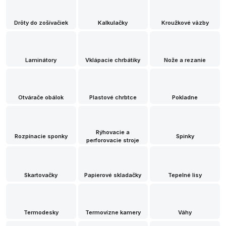
Drôty do zošívačiek
Kalkulačky
Kroužkové väzby
Laminátory
Vklápacie chrbátiky
Nože a rezanie
Otvárače obálok
Plastové chrbtce
Pokladne
Rýhovacie a
Rozpínacie sponky
Spinky
perforovacie stroje
Skartovačky
Papierové skladačky
Tepelné lisy
Termodesky
Termovízne kamery
Váhy