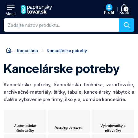
0
Profil
Košík
Menu
Vyhľadávanie produktov
Kancelária
Kancelárske potreby
Kancelárske potreby
Kancelárske potreby, kancelárska technika, zaraďovače,
archivačné materiály, štítky, tabule, kancelársky nábytok a
ďalšie vybavenie pre firmy, školy aj domáce kancelárie.
Automatické
Vykrajovačky a
Čističky vzduchu
číslovačky
nitovačky