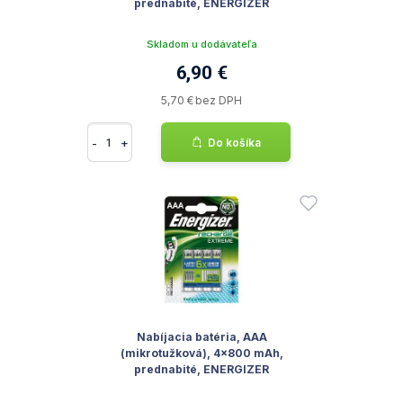
prednabité, ENERGIZER
Skladom u dodávateľa
6,90 €
5,70 € bez DPH
-
+
Do košíka
Nabíjacia batéria, AAA
(mikrotužková), 4x800 mAh,
prednabité, ENERGIZER