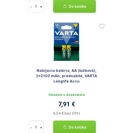
-
+
Do košíka
Nabíjacia batéria, AA (tužková),
2x2100 mAh, prednabité, VARTA
Longlife Accu
Skladom u dodávateľa
7,91 €
6,54 € bez DPH
-
+
Do košíka