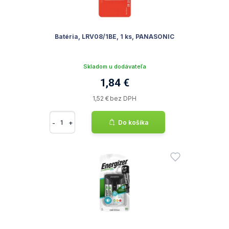
Batéria, LRV08/1BE, 1 ks, PANASONIC
Skladom u dodávateľa
1,84 €
1,52 € bez DPH
-
+
Do košíka