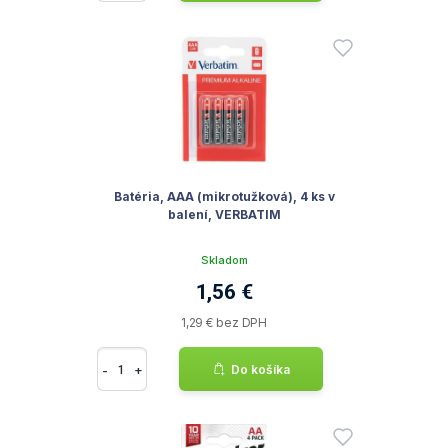
Batéria, AAA (mikrotužková), 4 ks v
balení, VERBATIM
Skladom
1,56 €
1,29 € bez DPH
-
+
Do košíka