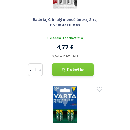
Batéria, C (malý monočlánok), 2 ks,
ENERGIZER Max
Skladom u dodávateľa
4,77 €
3,94 € bez DPH
-
+
Do košíka