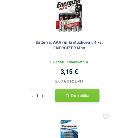
Battéria, AAA (mikrotužková), 4 ks,
ENERGIZER Max
Skladom u dodávateľa
3,15 €
2,60 € bez DPH
-
+
Do košíka