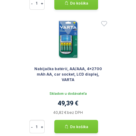
-
+
Do košíka
Nabíjačka batérií, AA/AAA, 4x2700
mAh AA, car socket, LCD displej,
VARTA
Skladom u dodávateľa
49,39 €
40,82 € bez DPH
-
+
Do košíka