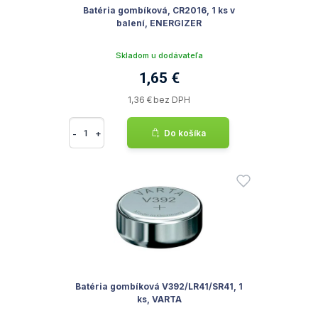
Batéria gombíková, CR2016, 1 ks v
balení, ENERGIZER
Skladom u dodávateľa
1,65 €
1,36 € bez DPH
-
+
Do košíka
Batéria gombíková V392/LR41/SR41, 1
ks, VARTA