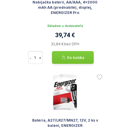
Nabíjačka batérií, AA/AAA, 4x2000
mAh AA (prednabité), displej,
ENERGIZER Pro
Skladom u dodávateľa
39,74 €
32,84 € bez DPH
-
+
Do košíka
Batéria, A27/LR27/MN27, 12V, 2 ks v
balení, ENERGIZER